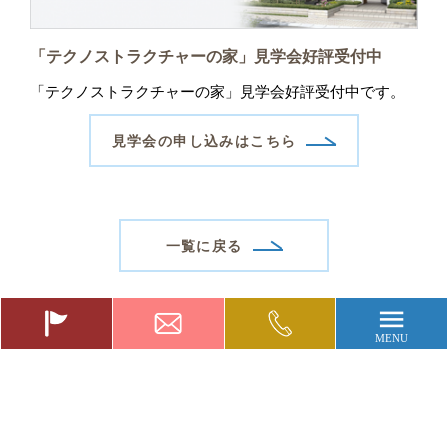
「テクノストラクチャーの家」見学会好評受付中
「テクノストラクチャーの家」見学会好評受付中です。
見学会の申し込みはこちら
一覧に戻る
0120-
お
お
49-
得
問
1201
な
い
イ
合
ベ
わ
Copyright (C) 新栄建設株式会社. All Rights Reserved.
ン
せ
ト
フ
情
ォ
報
ー
ム