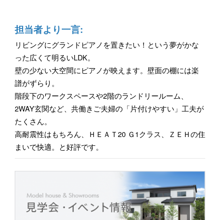
担当者より一言:
リビングにグランドピアノを置きたい！という夢がかな
った広くて明るいLDK。
壁の少ない大空間にピアノが映えます。壁面の棚には楽
譜がずらり。
階段下のワークスペースや2階のランドリールーム、
2WAY玄関など、共働きご夫婦の「片付けやすい」工夫が
たくさん。
高耐震性はもちろん、ＨＥＡＴ20 Ｇ1クラス、ＺＥＨの住
まいで快適。と好評です。