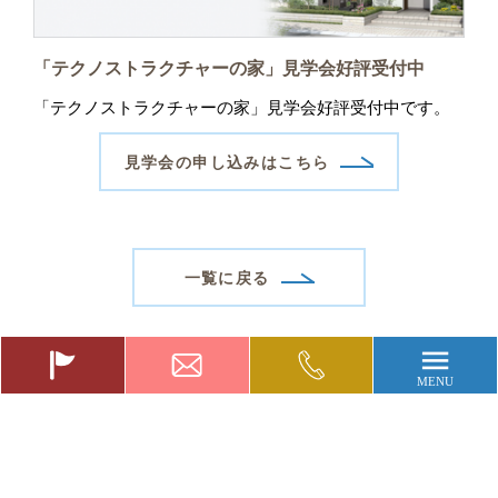
「テクノストラクチャーの家」見学会好評受付中
「テクノストラクチャーの家」見学会好評受付中です。
見学会の申し込みはこちら
一覧に戻る
0120-
お
お
49-
得
問
1201
な
い
イ
合
ベ
わ
Copyright (C) 新栄建設株式会社. All Rights Reserved.
ン
せ
ト
フ
情
ォ
報
ー
ム